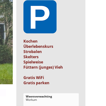
Kochen
Überlebenskurs
Strobalen
Skelters
Spielweise
F
ü
ttern (junges) Vieh
Gratis WiFi
Gratis parken
Weersverwachting
Workum